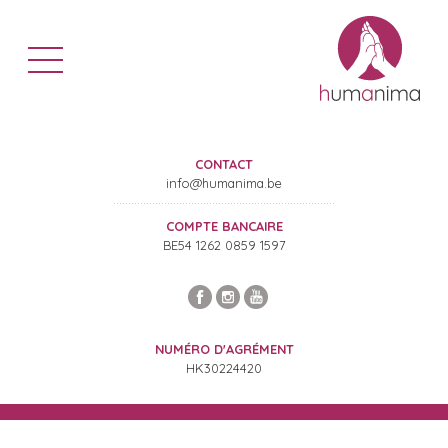
CONTACT
in
fo@hu
manima.b
e
..........................................................................
COMPTE BANCAIRE
BE54 1262 0859 1597
NUMÉRO D'AGRÉMENT
HK30224420